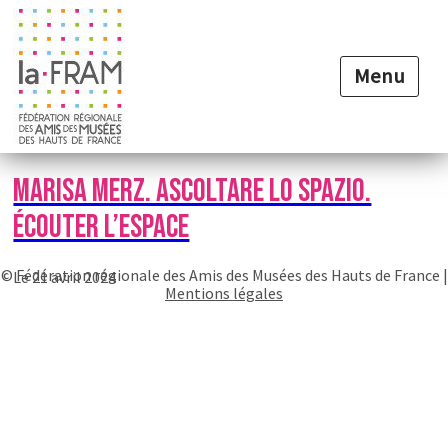
Menu
LA FÉDÉRATION
MARISA MERZ. ASCOLTARE LO SPAZIO.
ÉCOUTER L’ESPACE
LES ACTIONS
© Fédération régionale des Amis des Musées des Hauts de France |
Le 21 avril 2024
MUSÉE POUR TOUS
Mentions légales
LES ASSOCIATIONS